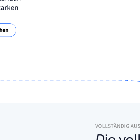
tarken
hen
VOLLSTÄNDIG AU
Die volle Leistung