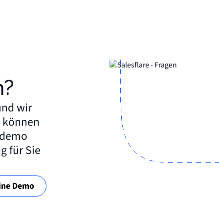
n?
und wir
r können
eldemo
g für Sie
eine Demo