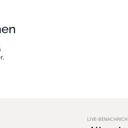
nen
s
r.
LIVE-BENACHRIC