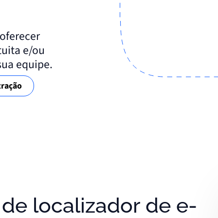
o
oferecer
uita e/ou
sua equipe.
ração