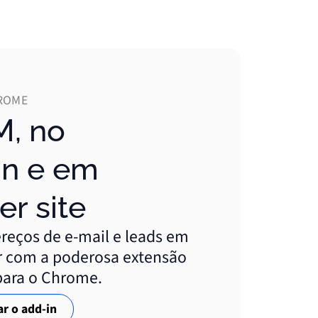
ROME
In e em
r site
reços de e-mail e leads em
r com a poderosa extensão
 para o Chrome.
r o add-in