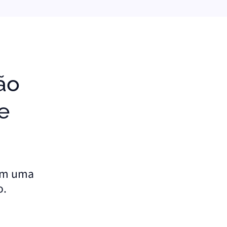
e
tem uma
o.