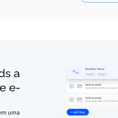
e e-
s em uma