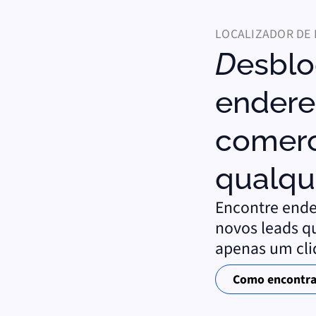
LOCALIZADOR DE 
Desbloquear o
endere
comerc
qualqu
Encontre ende
novos leads q
apenas um cli
Como encontrar