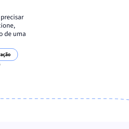
precisar
cione,
to de uma
ração
s