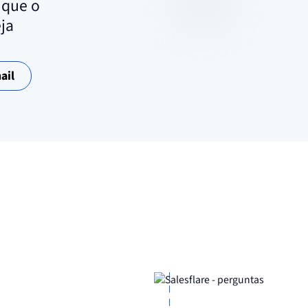
 que o
ja
ail