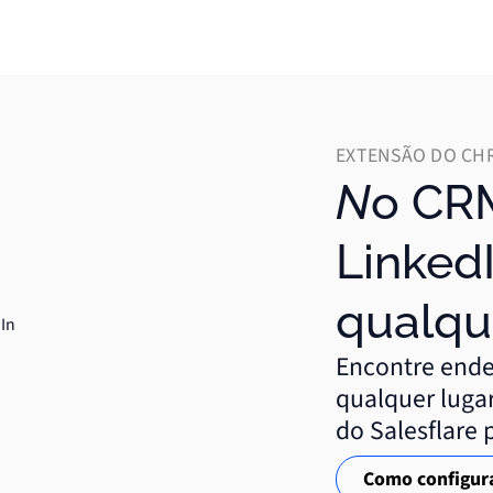
EXTENSÃO DO CH
No CRM, no
Linked
qualque
Encontre ende
qualquer luga
do Salesflare
Como configura