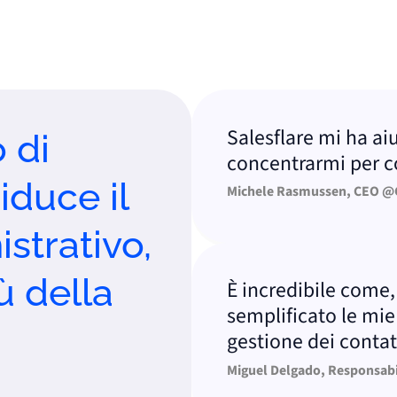
Salesflare mi ha aiutat
i
concentrarmi per concl
uce il
Michele Rasmussen, CEO @GRC 
rativo,
della
È incredibile come, in
semplificato le mie atti
gestione dei contatti e 
Miguel Delgado, Responsabile de