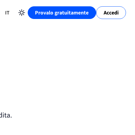
IT
Provalo gratuitamente
Accedi
dita.