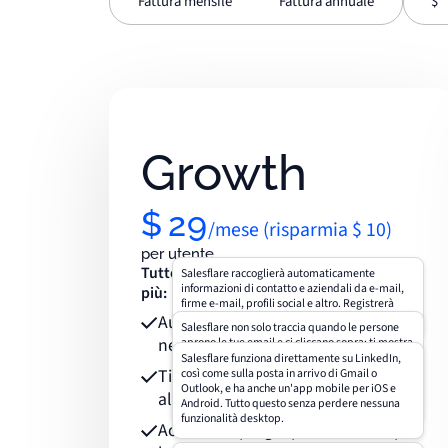
Fattura mensile
Fattura annuale
$
Growth
$
29
/mese (risparmia
$
10)
per utente
Tutte le funzionalità CRM che ti aspetti,
Salesflare raccoglierà automaticamente
informazioni di contatto e aziendali da e-mail,
più:
firme e-mail, profili social e altro. Registrerà
Automatizza l'inserimento dei dati
anche le tue riunioni e le tue telefonate per te.
Salesflare non solo traccia quando le persone
nel tuo CRM
aprono le tue email e ci cliccano sopra; ti mostra
anche quali pagine queste persone visitano sul
Salesflare funziona direttamente su LinkedIn,
Tieni traccia di e-mail, link e visite
tuo sito, quando e per quanto tempo. Basta
così come sulla posta in arrivo di Gmail o
installare la barra laterale delle email e lo script
Outlook, e ha anche un'app mobile per iOS e
al sito web
di monitoraggio del sito web.
Android. Tutto questo senza perdere nessuna
funzionalità desktop.
Accesso al plugin per LinkedIn, per