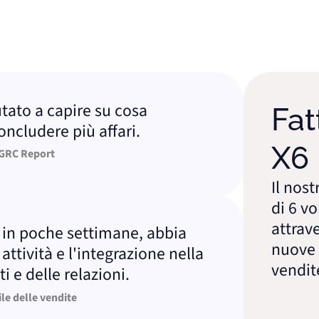
o a capire su cosa
Fatt
udere più affari.
X6
Report
Il nostro 
di 6 volte 
attraverso
 poche settimane, abbia
nuove inf
vità e l'integrazione nella
vendite.
delle relazioni.
lle vendite