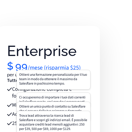
Enterprise
$
99
/mese (risparmia $25)
Ottieni una formazione personalizzata per il tuo
per utente (con un minimo di 5 utenti)
team in modo da ottenere il massimo da
Tutte le funzionalità del piano Pro, più:
Salesflare in pochissimo tempo.
Configurazione completa e
formazione personalizzata
Ci occuperemo di importare i tuoi dati correnti
in Salesflare per te, così non devi preoccuparti.
Migrazione dei dati fatta per te
Ottieni un unico punto di contatto su Salesflare
che si occupa delle tue esigenze e domande
Account manager dedicato
personali.
Trova lead attraverso la ricerca lead di
Salesflare e scopri gli indirizzi email. È possibile
250 crediti lead
acquistare crediti lead mensili aggiuntivi: 250
per $39, 500 per $69, 1000 per $129.