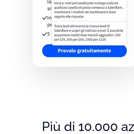
la casella e-mail e l'app per
Invia e-mail personalizzate su larga scala da
smartphone
qualsiasi casella di posta connessa a Salesflare ,
monitorare i risultati nei dashboard e dare
Invia campagne e-mail
seguito alle risposte.
personalizzate
Trova lead attraverso la ricerca lead di
Salesflare e scopri gli indirizzi email. È possibile
5 crediti lead
acquistare crediti lead mensili aggiuntivi: 250
per $39, 500 per $69, 1000 per $129.
Provalo gratuitamente
Più di 10.000 az