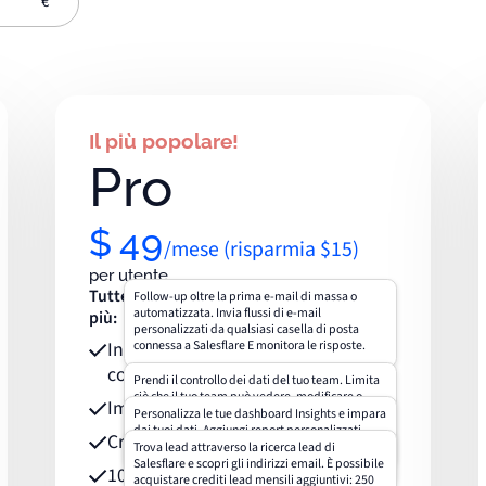
€
Il più popolare!
Pro
$
49
/mese (risparmia $15)
per utente
Tutte le funzionalità del piano Growth,
Follow-up oltre la prima e-mail di massa o
automatizzata. Invia flussi di e-mail
più:
personalizzati da qualsiasi casella di posta
Invia campagne e-mail con diverse
connessa a Salesflare E monitora le risposte.
comunicazioni
Prendi il controllo dei dati del tuo team. Limita
ciò che il tuo team può vedere, modificare o
Imposta i permessi utente
eliminare. Concedi loro l'accesso solo a pipeline
Personalizza le tue dashboard Insights e impara
specifiche. Crea utenti di sola visualizzazione. E
dai tuoi dati. Aggiungi report personalizzati,
Crea dashboard personalizzate
assegna manager a gruppi di utenti.
riordinali nella dashboard e crea anche nuove
Trova lead attraverso la ricerca lead di
dashboard.
Salesflare e scopri gli indirizzi email. È possibile
100 crediti lead
acquistare crediti lead mensili aggiuntivi: 250