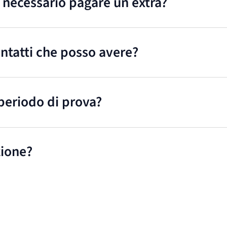
è necessario pagare un extra?
ontatti che posso avere?
periodo di prova?
zione?
mento e non ti verranno addebitati ulteriori costi. Non
cipo rispetto al rinnovo.