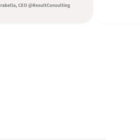
lla, CEO @ResultConsulting
Michele Lwin, CEO @