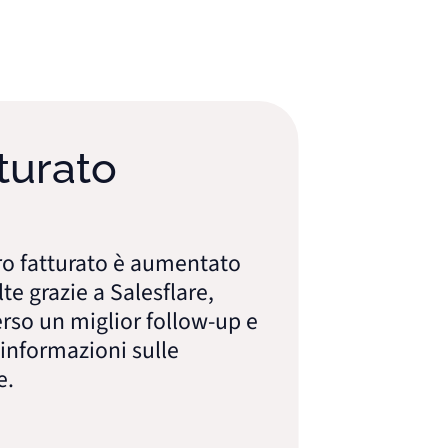
urato
1 milio
dollari
fatturato è aumentato
anno
grazie a Salesflare,
L'anno scorso
 un miglior follow-up e
1 milione di do
ormazioni sulle
nostro utile ne
semplicement
meglio l'utiliz