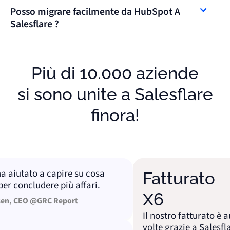
Posso migrare facilmente da HubSpot A
Salesflare ?
Se qualcuno sta già utilizzando HubSpot ,
potrebbero preoccuparsi di spostare i propri dati
Più di 10.000 aziende
su Salesflare .
si sono unite a Salesflare
Salesflare semplifica la migrazione, offrendo
finora!
importazioni CSV, arricchimento automatico
dei dati e supporto per una transizione senza
interruzioni.
iutato a capire su cosa
Fatturato
concludere più affari.
X6
 CEO @GRC Report
Il nostro fatturato è aum
volte grazie a Salesflare,